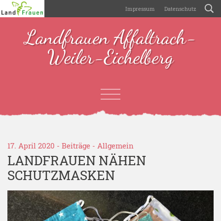
Impressum
Datenschutz
Landfrauen Affaltrach-
Weiler-Eichelberg
17. April 2020 -
Beiträge
-
Allgemein
LANDFRAUEN NÄHEN
SCHUTZMASKEN