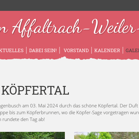
n Affaltrach-Weiler-
KTUELLES
DABEI SEIN!
VORSTAND
KALENDER
GALE
 KÖPFERTAL
 Hagenbusch am 03. Mai 2024 durch das schöne Köpfertal. Der Duft
ruppe bis zum Köpferbrunnen, wo die Köpfer-Sage vorgetragen wurd
n rundete den Tag ab!