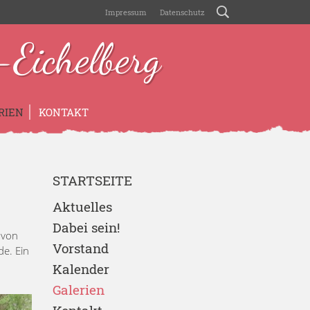
Impressum
Datenschutz
Eichelberg
RIEN
KONTAKT
STARTSEITE
Aktuelles
Dabei sein!
 von
Vorstand
e. Ein
Kalender
Galerien