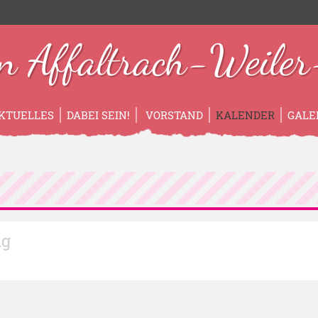
n Affaltrach-Weiler-
KTUELLES
DABEI SEIN!
VORSTAND
KALENDER
GALE
ig