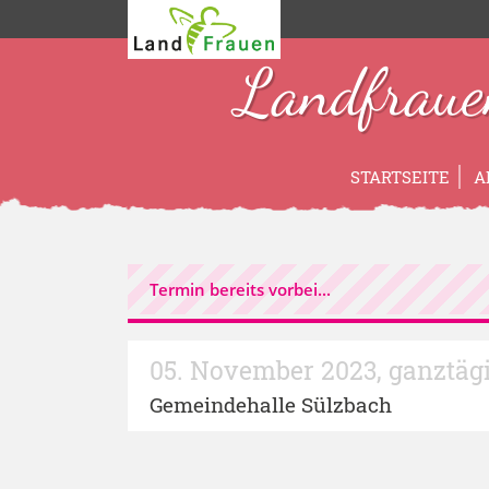
Landfraue
STARTSEITE
A
Termin bereits vorbei...
05. November 2023
,
ganztäg
Gemeindehalle Sülzbach