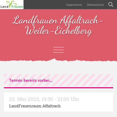
Impressum
Datenschutz
Landfrauen Affaltrach-
Weiler-Eichelberg
Termin bereits vorbei...
23. Mai 2022
,
19:30 - 21:00 Uhr
LandFrauenraum Affaltrach