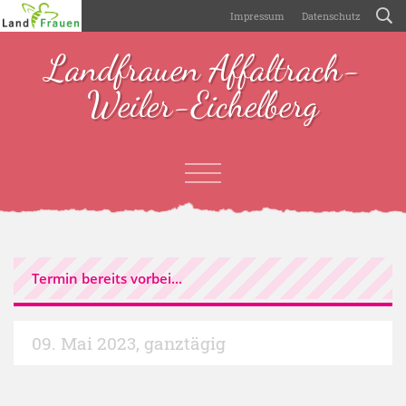
Impressum
Datenschutz
Landfrauen Affaltrach-
Weiler-Eichelberg
Termin bereits vorbei...
09. Mai 2023
,
ganztägig