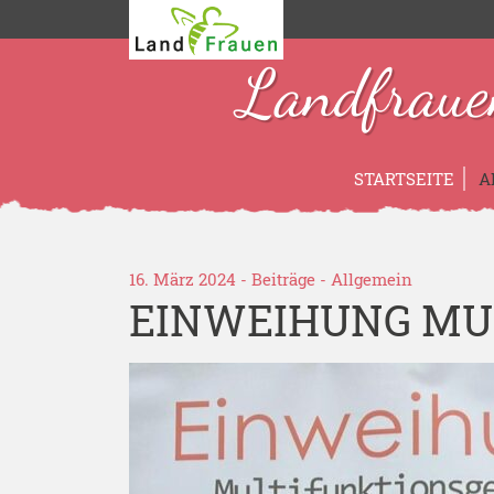
Landfraue
STARTSEITE
A
16. März 2024 -
Beiträge
-
Allgemein
EINWEIHUNG MU