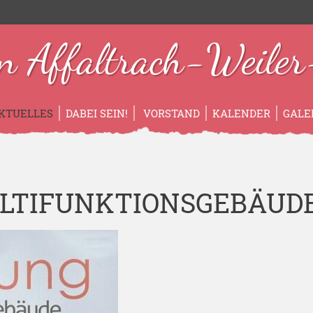
n Affaltrach-Weiler-
KTUELLES
DABEI SEIN!
VORSTAND
KALENDER
GALE
LTIFUNKTIONSGEBÄUD