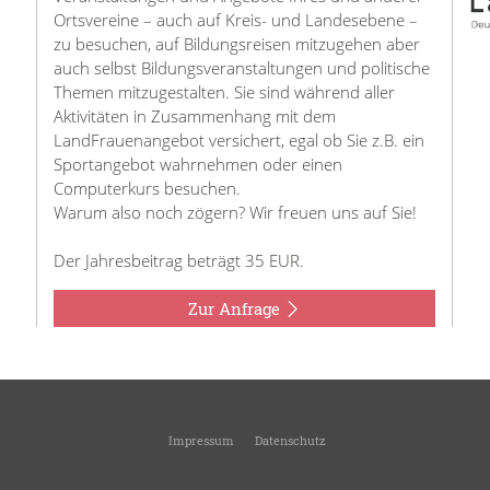
Ortsvereine – auch auf Kreis- und Landesebene –
zu besuchen, auf Bildungsreisen mitzugehen aber
auch selbst Bildungsveranstaltungen und politische
Themen mitzugestalten. Sie sind während aller
Aktivitäten in Zusammenhang mit dem
LandFrauenangebot versichert, egal ob Sie z.B. ein
Sportangebot wahrnehmen oder einen
Computerkurs besuchen.
Warum also noch zögern? Wir freuen uns auf Sie!
Der Jahresbeitrag beträgt 35 EUR.
Zur Anfrage
Impressum
Datenschutz
ndfrauen Affaltrach-Weiler-Eichelberg
-
Ortsverein des KreisLandFrauenverbandes 